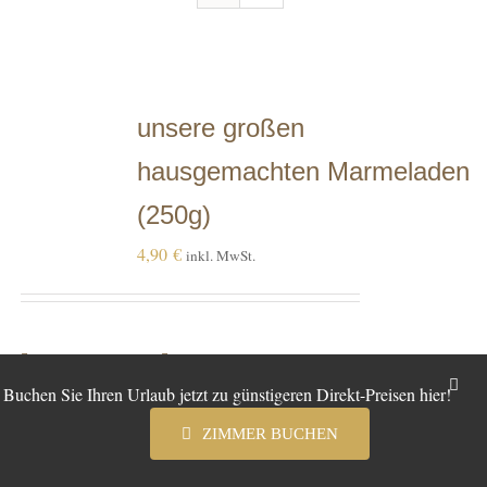
Essen
Torten
unsere großen
Über uns
hausgemachten Marmeladen
(250g)
Jobs
4,90
€
inkl. MwSt.
Kontakt
Gutscheine+Shop
Ausführung wählen
Dieses
Details
Buchen Sie Ihren Urlaub jetzt zu günstigeren Direkt-Preisen hier!
Produkt
weist
Warenkorb
ZIMMER BUCHEN
mehrere