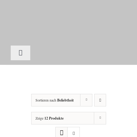
Zum
Inhalt
springen
Toggle
Navigation
Home
Schlafen
Sortieren nach
Beliebtheit
Zimmer buchen
Zeige
12 Produkte