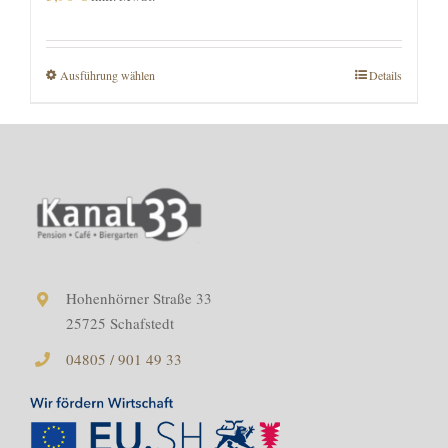
Ausführung wählen
Dieses
Details
Produkt
weist
mehrere
Varianten
auf.
Die
Hohenhörner Straße 33
Optionen
25725 Schafstedt
können
04805 / 901 49 33
auf
der
Produktseite