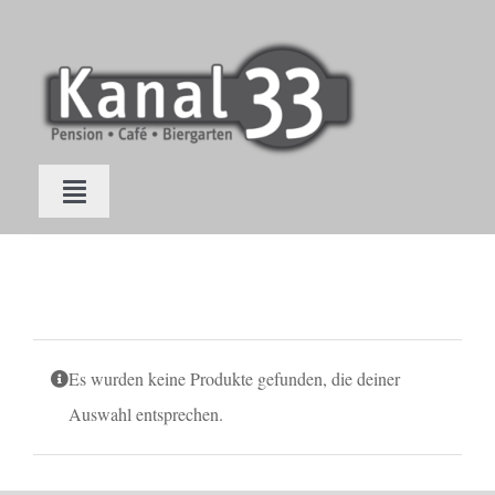
Zum
Inhalt
springen
Toggle
Navigation
Home
Schlafen
Es wurden keine Produkte gefunden, die deiner
Auswahl entsprechen.
Zimmer buchen