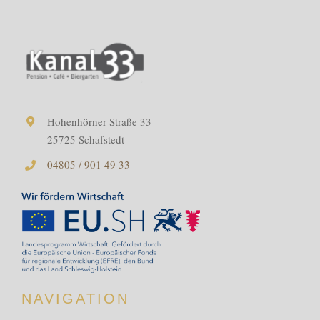
Essen
Torten
Über uns
Hohenhörner Straße 33
25725 Schafstedt
Jobs
04805 / 901 49 33
Kontakt
Gutscheine+Shop
Warenkorb
NAVIGATION