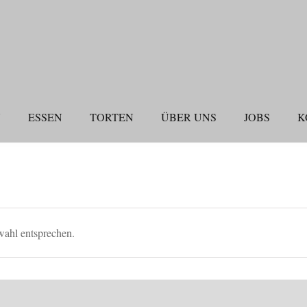
N
ESSEN
TORTEN
ÜBER UNS
JOBS
K
wahl entsprechen.