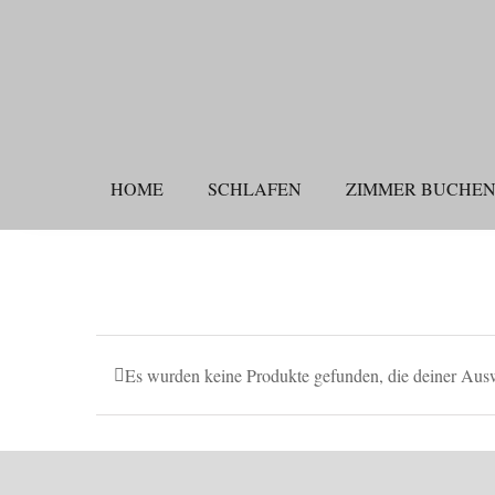
Zum
Inhalt
springen
HOME
SCHLAFEN
ZIMMER BUCHE
Es wurden keine Produkte gefunden, die deiner Aus