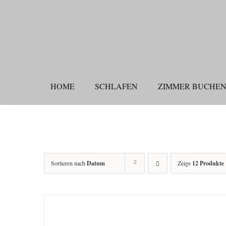
Zum
Inhalt
springen
HOME
SCHLAFEN
ZIMMER BUCHE
Sortieren nach
Datum
Zeige
12 Produkte